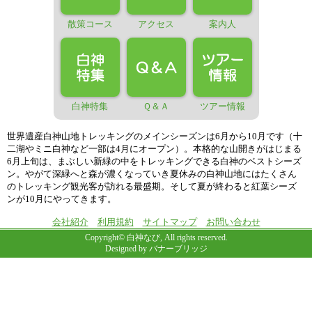
散策コース
アクセス
案内人
白神特集
Ｑ＆Ａ
ツアー情報
世界遺産白神山地トレッキングのメインシーズンは6月から10月です（十
二湖やミニ白神など一部は4月にオープン）。本格的な山開きがはじまる
6月上旬は、まぶしい新緑の中をトレッキングできる白神のベストシーズ
ン。やがて深緑へと森が濃くなっていき夏休みの白神山地にはたくさん
のトレッキング観光客が訪れる最盛期。そして夏が終わると紅葉シーズ
ンが10月にやってきます。
会社紹介
利用規約
サイトマップ
お問い合わせ
Copyright©
白神なび
, All rights reserved.
Designed by
バナーブリッジ